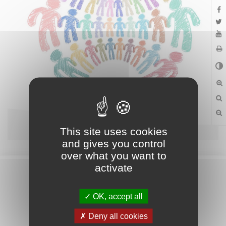
This site uses cookies
and gives you control
over what you want to
activate
OK, accept all
Contactez-nous
Deny all cookies
Promotion territoriale - Mairie d'Albi