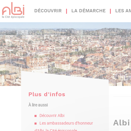
Aller
Main
au
DÉCOUVRIR
LA DÉMARCHE
LES A
navigation
contenu
principal
Plus d'infos
À lire aussi
Découvrir Albi
Albi
Les ambassadeurs d'honneur
d'Albi, la Cité épiscopale