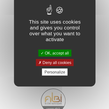
Contactez-nous
This site uses cookies
Promotion territoriale - Mairie d'Albi
and gives you control
16, rue de l'Hôtel de ville
81 023 Albi Cedex 9
over what you want to
activate
05 63 49 14 35
Par formulaire e-mail
OK, accept all
Deny all cookies
Personalize