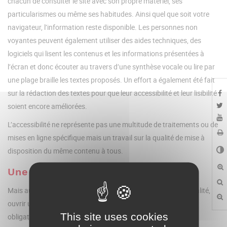
chacun de consulter le site avec son propre matériel, ses
particularismes ou même ses habitudes. Ainsi quel que soit votre
navigateur, l’information reste disponible. Les personnes non
voyantes peuvent également utiliser des aides techniques, des
logiciels qui lisent les contenus et les informations présentées à
l’écran et donc écouter au travers d’une synthèse vocale ou lire par
une plage braille les textes proposés. Un effort a également été fait
sur la rédaction des textes pour que leur accessibilité et leur lisibilité
soient encore améliorées.
L’accessibilité ne représente pas une multitude de traitements ou de
mises en ligne spécifique mais un travail sur la qualité de mise à
disposition du même contenu à tous.
Une démarche citoyenne
Mais au-delà d’une démarche humaine et d’une approche qualité,
ouvrir un site Web accessible est également la réponse à une
This site uses cookies
obligation légale. L’article 47 de la loi du 11 février 2005 pour