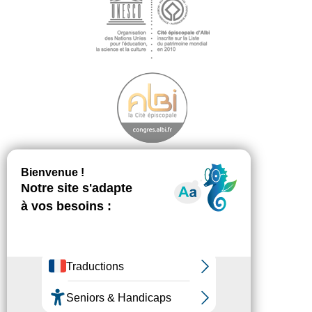
Découvrir
Footer
menu
La démarche
Les ambassadeurs
Téléchargement