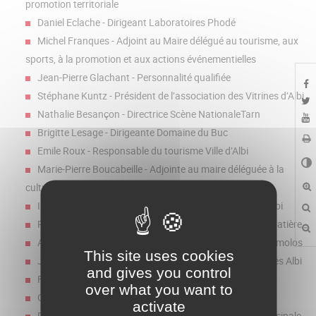
promotion territoriale
Daniel Eclache - Dirigeant Laboratoires Phodé
Michel Franques - Adjoint au Maire délégué au tourisme, aux
sports, à la promotion et aux actions événementielles
Jean-Pierre Glachant - Personnalité qualifiée
Stéphane Kuntz - Président de l’association des Vitrines d’Albi
Nathalie Besançon - Directrice Scène NationaleTarn
Brigitte Lesage - Dirigeante Domaine du Buc
Emile Roux - Responsable du tourisme Ville d’Albi
Marie-Pierre Boucabeille - Adjointe au maire déléguée à la
culture
Isabelle Martial - Présidente de l’Office du Tourisme d’Albi
Patrick Béluriée - Directrice de l’École des Arts et de la Matière
Alain Navarro - Directeur de l’association Arpèges & Trémolos
This site uses cookies
Jean-José Orteu - Enseignant chercheur Ecole des Mines Albi
and gives you control
François Papaïx - Gérant Moulin du Carré
over what you want to
Christelle Farenc - Directrice du CUFR Champollion
activate
Pierre Rossignol - Président de l’association extra-municipale