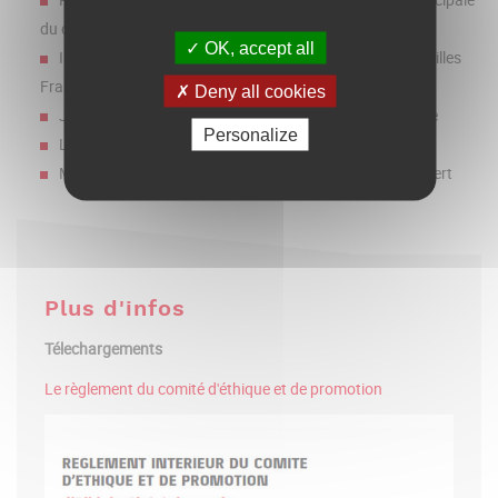
du commerce
OK, accept all
Isabelle Sanegon - Présidente de l’association Accueil Villes
Françaises (AVF Grand Albigeois)
Deny all cookies
Jérôme Saysset - Gérant Murs du Monde en Patrimoine
Personalize
Lionel Luquin - Directeur de l’Ecole des Mines d’Albi
M.Patrick Bordessoule - Directeur général SAS Chêne Vert
Plus d'infos
Télechargements
Le règlement du comité d'éthique et de promotion