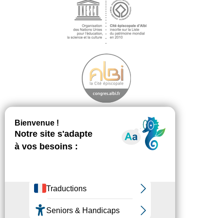
Découvrir
Footer
menu
La démarche
Les ambassadeurs