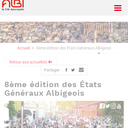
Aller
au
contenu
principal
Accueil
8ème édition des États Généraux Albigeois
Retour aux actualités
Partager :
8ème édition des États
Généraux Albigeois