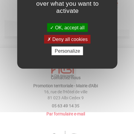
over what you want to
activate
OK, accept all
Deny all cookies
Personalize
Contactez-nous
Promotion territoriale - Mairie d'Albi
16, rue de l'Hôtel de ville
81 023 Albi Cedex 9
05 63 49 14 35
Par formulaire e-mail