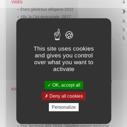
VIDÉO
États généraux albigeois 2022
Albi, la Cité épiscopale - 2017
Albi, la Cité épiscopale - 30s
Présentation du logo "Albi, la Cité épiscopale" Galerie
Film 2011 de présentation d' "Albi, la Cité épiscopale" -
sous titré anglais
This site uses cookies
Albi, la Cité épiscopale - 2011
and gives you control
L'enseignement et la recherche à Albi
over what you want to
L'économie et l'innovation à Albi
activate
La culture et le patrimoine d'Albi
États généraux albigeois 2016 - Bilan et perspectives
OK, accept all
KIOSQUE
Cité épiscopale d'Albi - Français Chinois
Deny all cookies
Cité épiscopale d'Albi - Français Anglais Espagnol
Personalize
Cité épiscopale d'Albi - Français Italien Allemand
Cité épiscopale d'Albi - Français Japonais
Prix Territoria d'Or 2016 - Développement territorial