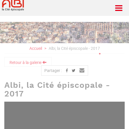
Aller
au
contenu
principal
Accueil
Albi, la Cité épiscopale - 2017
Retour à la galerie
Partager :
Albi, la Cité épiscopale -
2017