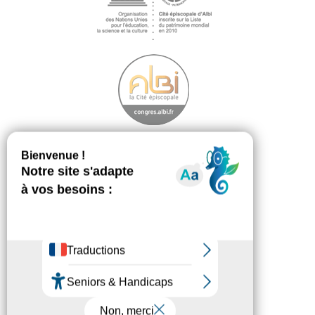
Découvrir
Footer
menu
La démarche
Les ambassadeurs
Téléchargement