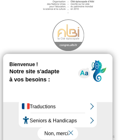
Découvrir
Footer
menu
La démarche
Les ambassadeurs
Téléchargement
Plan du site
Accessibilité
Crédits
Mentions légales