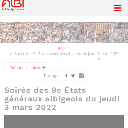
Aller
au
contenu
principal
Accueil
Soirée des 9e États généraux albigeois du jeudi 3 mars 2022
Retour à la galerie
Partager :
Soirée des 9e États
généraux albigeois du jeudi
3 mars 2022