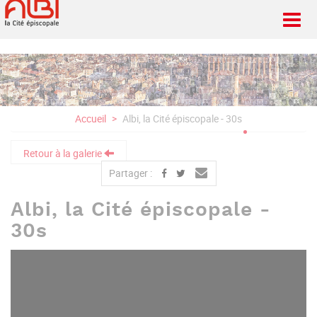
Aller
au
contenu
principal
Accueil
Albi, la Cité épiscopale - 30s
Retour à la galerie
Partager :
Albi, la Cité épiscopale -
30s