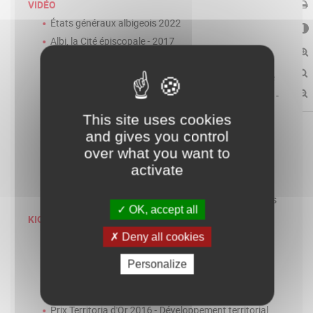
VIDÉO
États généraux albigeois 2022
Albi, la Cité épiscopale - 2017
Albi, la Cité épiscopale - 30s
Présentation du logo "Albi, la Cité épiscopale" Galerie
Film 2011 de présentation d' "Albi, la Cité épiscopale" -
sous titré anglais
This site uses cookies
Albi, la Cité épiscopale - 2011
and gives you control
L'enseignement et la recherche à Albi
over what you want to
L'économie et l'innovation à Albi
activate
La culture et le patrimoine d'Albi
États généraux albigeois 2016 - Bilan et perspectives
OK, accept all
KIOSQUE
Cité épiscopale d'Albi - Français Chinois
Deny all cookies
Cité épiscopale d'Albi - Français Anglais Espagnol
Personalize
Cité épiscopale d'Albi - Français Italien Allemand
Cité épiscopale d'Albi - Français Japonais
Prix Territoria d'Or 2016 - Développement territorial