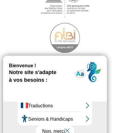
Découvrir
Footer
menu
La démarche
Les ambassadeurs
Téléchargement