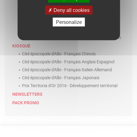
Albi, la Cité épiscopale - 2011
Deny all cookies
L'enseignement et la recherche à Albi
L'économie et l'innovation à Albi
Personalize
La culture et le patrimoine d'Albi
États généraux albigeois 2016 - Bilan et perspectives
KIOSQUE
Cité épiscopale d'Albi - Français Chinois
Cité épiscopale d'Albi - Français Anglais Espagnol
Cité épiscopale d'Albi - Français Italien Allemand
Cité épiscopale d'Albi - Français Japonais
Prix Territoria d'Or 2016 - Développement territorial
NEWSLETTERS
PACK PROMO