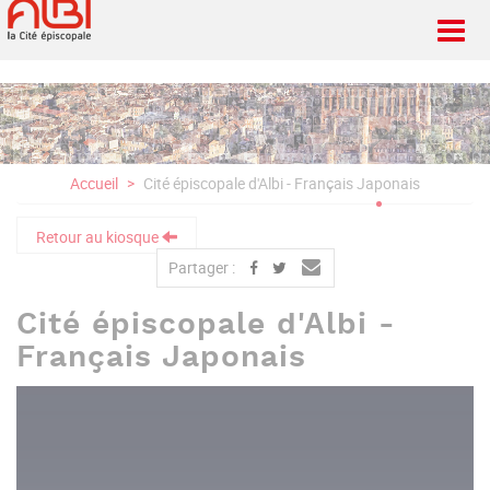
Aller
au
contenu
principal
Accueil
Cité épiscopale d'Albi - Français Japonais
Retour au kiosque
Partager :
Cité épiscopale d'Albi -
Français Japonais