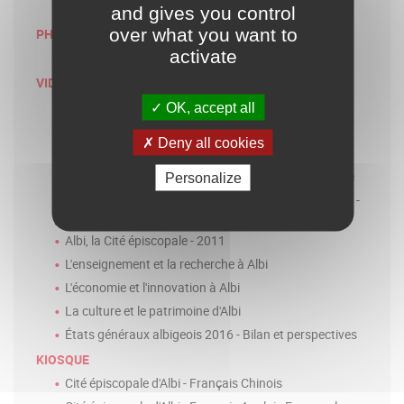
Menu
and gives you control
Galerie
over what you want to
PHOTOTHÈQUE
activate
Photos libre de droits
VIDÉO
États généraux albigeois 2022
OK, accept all
Albi, la Cité épiscopale - 2017
Deny all cookies
Albi, la Cité épiscopale - 30s
Présentation du logo "Albi, la Cité épiscopale" Galerie
Personalize
Film 2011 de présentation d' "Albi, la Cité épiscopale" -
sous titré anglais
Albi, la Cité épiscopale - 2011
L'enseignement et la recherche à Albi
L'économie et l'innovation à Albi
La culture et le patrimoine d'Albi
États généraux albigeois 2016 - Bilan et perspectives
KIOSQUE
Cité épiscopale d'Albi - Français Chinois