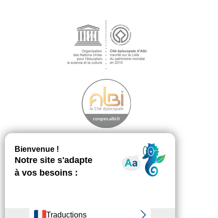
Découvrir
Footer
menu
La démarche