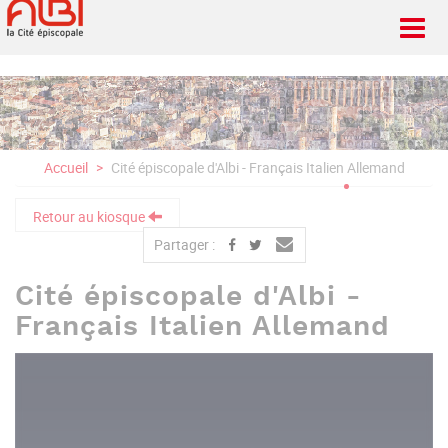
Aller
au
contenu
principal
Accueil
Cité épiscopale d'Albi - Français Italien Allemand
Retour au kiosque
Partager :
Cité épiscopale d'Albi -
Français Italien Allemand