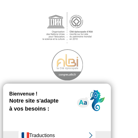
Découvrir
Footer
menu
La démarche