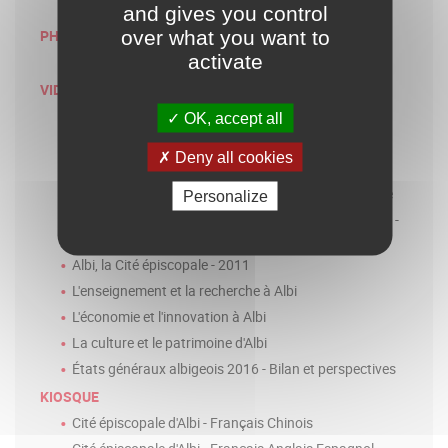
Menu
and gives you control
Galerie
over what you want to
PHOTOTHÈQUE
activate
Photos libre de droits
VIDÉO
États généraux albigeois 2022
OK, accept all
Albi, la Cité épiscopale - 2017
Deny all cookies
Albi, la Cité épiscopale - 30s
Présentation du logo "Albi, la Cité épiscopale" Galerie
Personalize
Film 2011 de présentation d' "Albi, la Cité épiscopale" -
sous titré anglais
Albi, la Cité épiscopale - 2011
L'enseignement et la recherche à Albi
L'économie et l'innovation à Albi
La culture et le patrimoine d'Albi
États généraux albigeois 2016 - Bilan et perspectives
KIOSQUE
Cité épiscopale d'Albi - Français Chinois