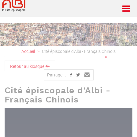
Aller
au
contenu
principal
Accueil
Cité épiscopale d'Albi - Français Chinois
Retour au kiosque
Partager :
Cité épiscopale d'Albi -
Français Chinois