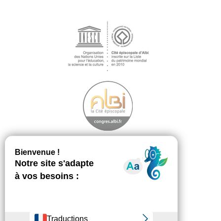
Découvrir
Footer
menu
La démarche