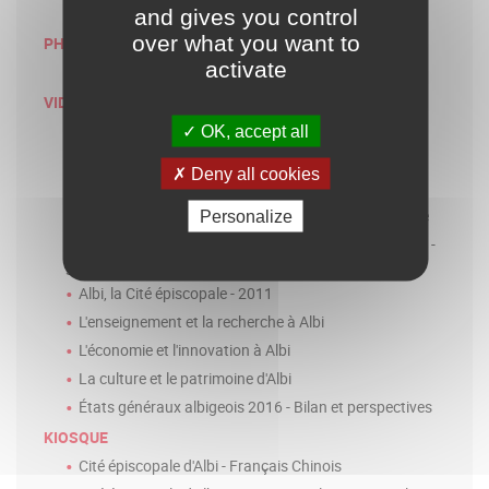
Menu
and gives you control
Galerie
over what you want to
PHOTOTHÈQUE
activate
Photos libre de droits
VIDÉO
États généraux albigeois 2022
OK, accept all
Albi, la Cité épiscopale - 2017
Deny all cookies
Albi, la Cité épiscopale - 30s
Présentation du logo "Albi, la Cité épiscopale" Galerie
Personalize
Film 2011 de présentation d' "Albi, la Cité épiscopale" -
sous titré anglais
Albi, la Cité épiscopale - 2011
L'enseignement et la recherche à Albi
L'économie et l'innovation à Albi
La culture et le patrimoine d'Albi
États généraux albigeois 2016 - Bilan et perspectives
KIOSQUE
Cité épiscopale d'Albi - Français Chinois